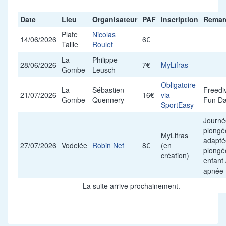
Date
Lieu
Organisateur
PAF
Inscription
Remar
Plate
Nicolas
14/06/2026
6€
Taille
Roulet
La
Philippe
28/06/2026
7€
MyLifras
Gombe
Leusch
Obligatoire
La
Sébastien
Freedi
21/07/2026
16€
via
Gombe
Quennery
Fun D
SportEasy
Journé
plongé
MyLifras
adapté
27/07/2026
Vodelée
Robin Nef
8€
(en
plongé
création)
enfant 
apnée
La suite arrive prochainement.
T