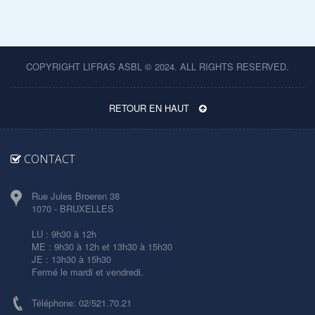
COPYRIGHT LIFRAS ASBL © 2024. ALL RIGHTS RESERVED.
RETOUR EN HAUT
CONTACT
Rue Jules Broeren 38
1070 - BRUXELLES
LU : 9h30 à 12h
ME : 9h30 à 12h et 13h30 à 15h30
JE : 13h30 à 15h30
Fermé le mardi et vendredi.
Téléphone: 02/521.70.21