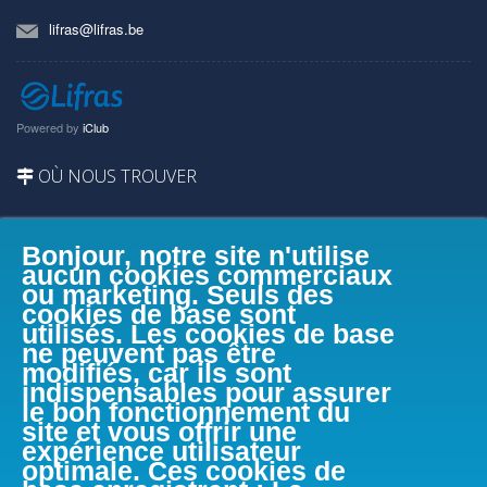
lifras@lifras.be
Powered by
iClub
OÙ NOUS TROUVER
Bonjour, notre site n'utilise
aucun cookies commerciaux
ou marketing. Seuls des
cookies de base sont
utilisés. Les cookies de base
ne peuvent pas être
modifiés, car ils sont
indispensables pour assurer
le bon fonctionnement du
site et vous offrir une
expérience utilisateur
optimale. Ces cookies de