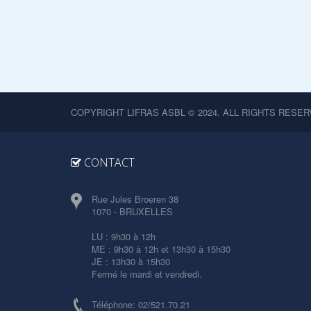
COPYRIGHT LIFRAS ASBL © 2024. ALL RIGHTS RESER
CONTACT
Rue Jules Broeren 38
1070 - BRUXELLES
LU : 9h30 à 12h
ME : 9h30 à 12h et 13h30 à 15h30
JE : 13h30 à 15h30
Fermé le mardi et vendredi.
Téléphone: 02/521.70.21