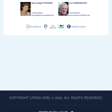
COPYRIGHT LIFRAS ASBL © 2024. ALL RIGHTS RESERVED.