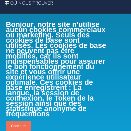
OÙ NOUS TROUVER
Bonjour, notre site n'utilise
aucun cookies commerciaux
ou marketing. Seuls des
cookies de base sont
utilisés. Les cookies de base
ne peuvent pas être
modifiés, car ils sont
indispensables pour assurer
le bon fonctionnement du
site et vous offrir une
expérience utilisateur
optimale. Ces cookies de
base enregistrent : La
langue, la session de
connexion, le Token de la
session ainsi que des
FACEBOOK
statistique anonyme de
fréquentions
Continue