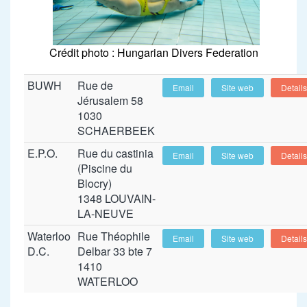
Crédit photo : Hungarian Divers Federation
BUWH
Rue de
Email
Site web
Details
Jérusalem 58
1030
SCHAERBEEK
E.P.O.
Rue du castinia
Email
Site web
Details
(Piscine du
Blocry)
1348 LOUVAIN-
LA-NEUVE
Waterloo
Rue Théophile
Email
Site web
Details
D.C.
Delbar 33 bte 7
1410
WATERLOO