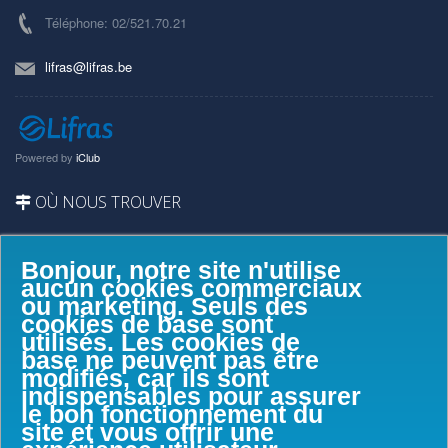
Téléphone: 02/521.70.21
lifras@lifras.be
Powered by
iClub
OÙ NOUS TROUVER
Bonjour, notre site n'utilise
aucun cookies commerciaux
ou marketing. Seuls des
cookies de base sont
utilisés. Les cookies de
base ne peuvent pas être
modifiés, car ils sont
indispensables pour assurer
le bon fonctionnement du
site et vous offrir une