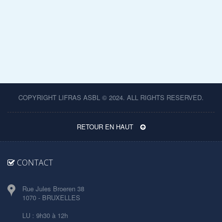
COPYRIGHT LIFRAS ASBL © 2024. ALL RIGHTS RESERVED.
RETOUR EN HAUT
CONTACT
Rue Jules Broeren 38
1070 - BRUXELLES
LU : 9h30 à 12h