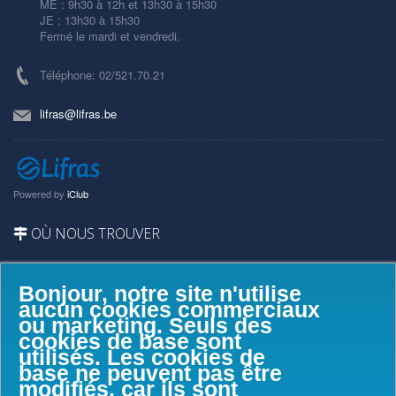
ME : 9h30 à 12h et 13h30 à 15h30
JE : 13h30 à 15h30
Fermé le mardi et vendredi.
Téléphone: 02/521.70.21
lifras@lifras.be
Powered by
iClub
OÙ NOUS TROUVER
Bonjour, notre site n'utilise
aucun cookies commerciaux
ou marketing. Seuls des
cookies de base sont
utilisés. Les cookies de
base ne peuvent pas être
modifiés, car ils sont