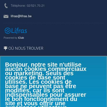
Téléphone: 02/521.70.21
lifras@lifras.be
Powered by
iClub
OÙ NOUS TROUVER
Bonjour, notre site n'utilise
aucun cookies commerciaux
ou marketing. Seuls des
cookies de base sont
utilisés. Les cookies de
base ne peuvent pas être
modifiés, car ils sont
indispensables pour assurer
le bon fonctionnement du
site et vous offrir une