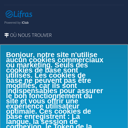
Powered by
iClub
OÙ NOUS TROUVER
Bonjour, notre site n'utilise
aucun cookies commerciaux
ou marketing. Seuls des
cookies de base sont
utilisés. Les cookies de
base ne peuvent pas être
modifiés, car ils sont
indispensables pour assurer
le bon fonctionnement du
site et vous offrir une
expérience utilisateur
optimale. Ces cookies de
base enregistrent : La
langue, la session de
connexion, le Token de la