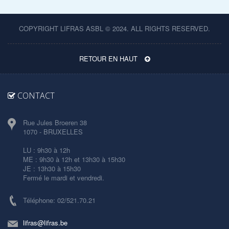
COPYRIGHT LIFRAS ASBL © 2024. ALL RIGHTS RESERVED.
RETOUR EN HAUT
CONTACT
Rue Jules Broeren 38
1070 - BRUXELLES
LU : 9h30 à 12h
ME : 9h30 à 12h et 13h30 à 15h30
JE : 13h30 à 15h30
Fermé le mardi et vendredi.
Téléphone: 02/521.70.21
lifras@lifras.be