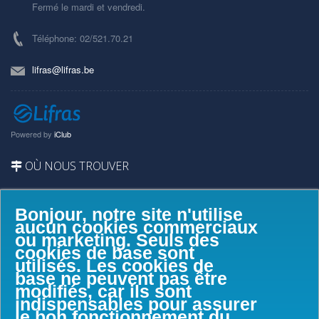
Fermé le mardi et vendredi.
Téléphone: 02/521.70.21
lifras@lifras.be
Powered by
iClub
OÙ NOUS TROUVER
Bonjour, notre site n'utilise
aucun cookies commerciaux
ou marketing. Seuls des
cookies de base sont
utilisés. Les cookies de
base ne peuvent pas être
modifiés, car ils sont
indispensables pour assurer
le bon fonctionnement du