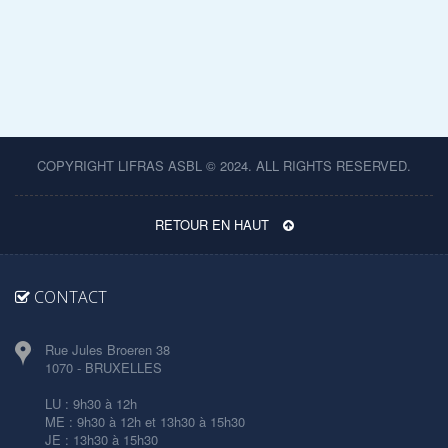
COPYRIGHT LIFRAS ASBL © 2024. ALL RIGHTS RESERVED.
RETOUR EN HAUT
CONTACT
Rue Jules Broeren 38
1070 - BRUXELLES
LU : 9h30 à 12h
ME : 9h30 à 12h et 13h30 à 15h30
JE : 13h30 à 15h30