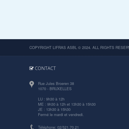
COPYRIGHT LIFRAS ASBL © 2024. ALL RIGHTS RESER
CONTACT
Rue Jules Broeren 38
1070 - BRUXELLES
LU : 9h30 à 12h
ME : 9h30 à 12h et 13h30 à 15h30
JE : 13h30 à 15h30
Fermé le mardi et vendredi.
Téléphone: 02/521.70.21