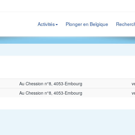
Activités
Plonger en Belgique
Recherc
Au Chession n°8, 4053-Embourg
v
Au Chession n°8, 4053-Embourg
v