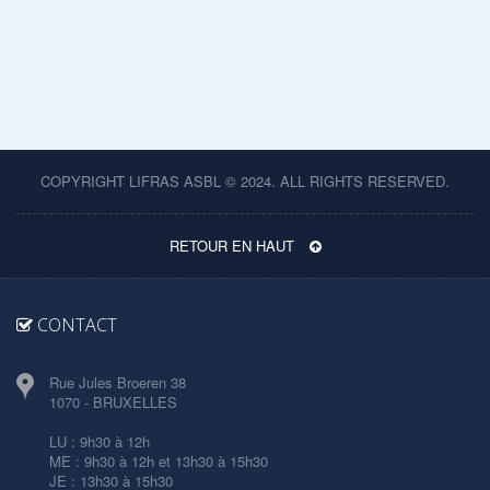
COPYRIGHT LIFRAS ASBL © 2024. ALL RIGHTS RESERVED.
RETOUR EN HAUT
CONTACT
Rue Jules Broeren 38
1070 - BRUXELLES
LU : 9h30 à 12h
ME : 9h30 à 12h et 13h30 à 15h30
JE : 13h30 à 15h30