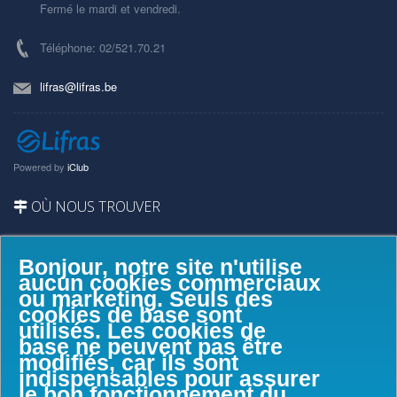
Fermé le mardi et vendredi.
Téléphone: 02/521.70.21
lifras@lifras.be
Powered by
iClub
OÙ NOUS TROUVER
Bonjour, notre site n'utilise
aucun cookies commerciaux
ou marketing. Seuls des
cookies de base sont
utilisés. Les cookies de
base ne peuvent pas être
modifiés, car ils sont
indispensables pour assurer
le bon fonctionnement du