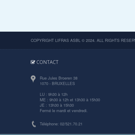
COPYRIGHT LIFRAS ASBL © 2024. ALL RIGHTS RESER
CONTACT
Rue Jules Broeren 38
1070 - BRUXELLES
LU : 9h30 à 12h
ME : 9h30 à 12h et 13h30 à 15h30
JE : 13h30 à 15h30
Fermé le mardi et vendredi.
Téléphone: 02/521.70.21