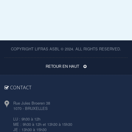
COPYRIGHT LIFRAS ASBL © 2024. ALL RIGHTS RESERVED.
RETOUR EN HAUT
CONTACT
Rue Jules Broeren 38
1070 - BRUXELLES
LU : 9h30 à 12h
ME : 9h30 à 12h et 13h30 à 15h30
JE : 13h30 à 15h30