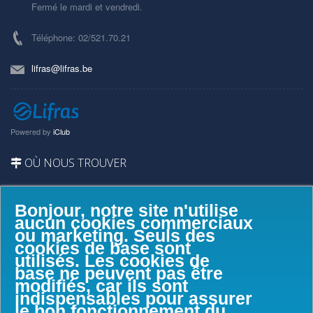
Fermé le mardi et vendredi.
Téléphone: 02/521.70.21
lifras@lifras.be
Powered by
iClub
OÙ NOUS TROUVER
Bonjour, notre site n'utilise
aucun cookies commerciaux
ou marketing. Seuls des
cookies de base sont
utilisés. Les cookies de
base ne peuvent pas être
modifiés, car ils sont
indispensables pour assurer
le bon fonctionnement du