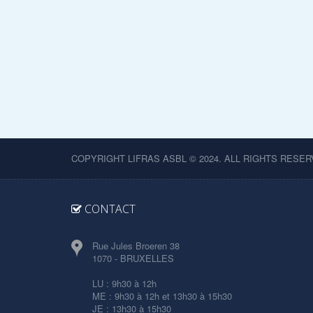
COPYRIGHT LIFRAS ASBL © 2024. ALL RIGHTS RESER
CONTACT
Rue Jules Broeren 38
1070 - BRUXELLES
LU : 9h30 à 12h
ME : 9h30 à 12h et 13h30 à 15h30
JE : 13h30 à 15h30