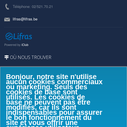
Téléphone: 02/521.70.21
lifras@lifras.be
Powered by
iClub
OÙ NOUS TROUVER
Bonjour, notre site n'utilise
aucun cookies commerciaux
ou marketing. Seuls des
cookies de base sont
utilisés. Les cookies de
base ne peuvent pas être
modifiés, car ils sont
indispensables pour assurer
le bon fonctionnement du
site et vous offrir une