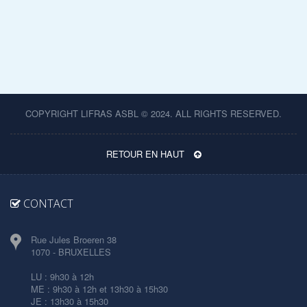
COPYRIGHT LIFRAS ASBL © 2024. ALL RIGHTS RESERVED.
RETOUR EN HAUT
CONTACT
Rue Jules Broeren 38
1070 - BRUXELLES
LU : 9h30 à 12h
ME : 9h30 à 12h et 13h30 à 15h30
JE : 13h30 à 15h30