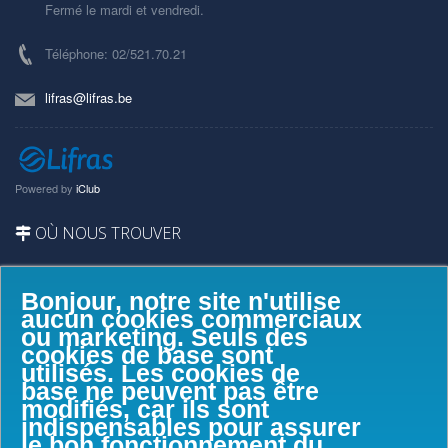
Fermé le mardi et vendredi.
Téléphone: 02/521.70.21
lifras@lifras.be
Powered by
iClub
OÙ NOUS TROUVER
Bonjour, notre site n'utilise
aucun cookies commerciaux
ou marketing. Seuls des
cookies de base sont
utilisés. Les cookies de
base ne peuvent pas être
modifiés, car ils sont
indispensables pour assurer
le bon fonctionnement du