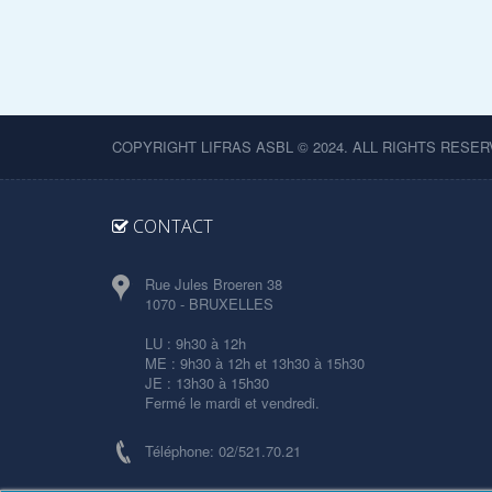
COPYRIGHT LIFRAS ASBL © 2024. ALL RIGHTS RESER
CONTACT
Rue Jules Broeren 38
1070 - BRUXELLES
LU : 9h30 à 12h
ME : 9h30 à 12h et 13h30 à 15h30
JE : 13h30 à 15h30
Fermé le mardi et vendredi.
Téléphone: 02/521.70.21