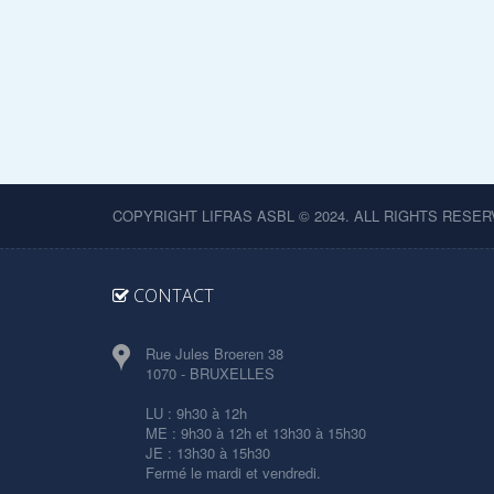
COPYRIGHT LIFRAS ASBL © 2024. ALL RIGHTS RESER
CONTACT
Rue Jules Broeren 38
1070 - BRUXELLES
LU : 9h30 à 12h
ME : 9h30 à 12h et 13h30 à 15h30
JE : 13h30 à 15h30
Fermé le mardi et vendredi.