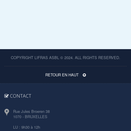
COPYRIGHT LIFRAS ASBL © 2024. ALL RIGHTS RESERVED.
RETOUR EN HAUT
CONTACT
Rue Jules Broeren 38
1070 - BRUXELLES
LU : 9h30 à 12h