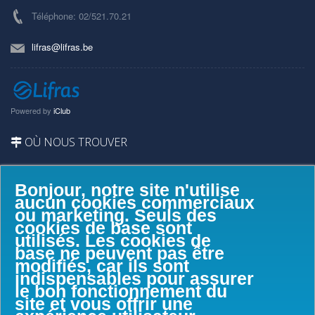
Téléphone: 02/521.70.21
lifras@lifras.be
Powered by
iClub
OÙ NOUS TROUVER
Bonjour, notre site n'utilise
aucun cookies commerciaux
ou marketing. Seuls des
cookies de base sont
utilisés. Les cookies de
base ne peuvent pas être
modifiés, car ils sont
indispensables pour assurer
le bon fonctionnement du
site et vous offrir une