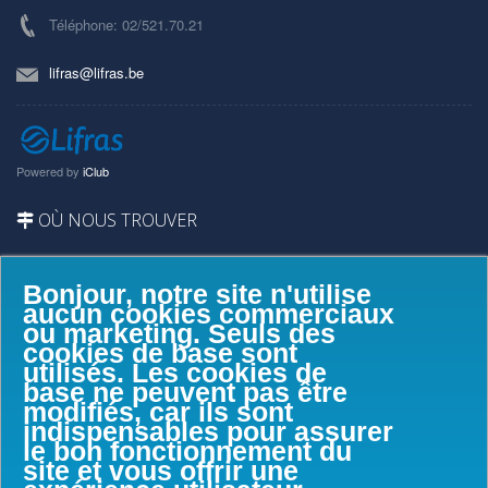
Téléphone: 02/521.70.21
lifras@lifras.be
Powered by
iClub
OÙ NOUS TROUVER
Bonjour, notre site n'utilise
aucun cookies commerciaux
ou marketing. Seuls des
cookies de base sont
utilisés. Les cookies de
base ne peuvent pas être
modifiés, car ils sont
indispensables pour assurer
le bon fonctionnement du
site et vous offrir une