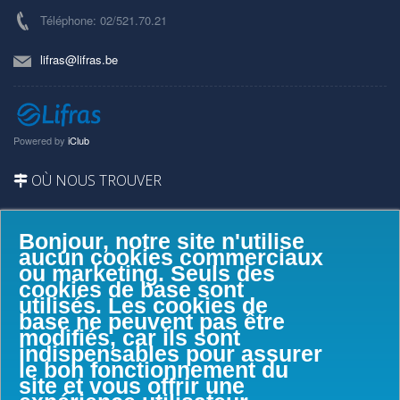
Téléphone: 02/521.70.21
lifras@lifras.be
Powered by
iClub
OÙ NOUS TROUVER
Bonjour, notre site n'utilise
aucun cookies commerciaux
ou marketing. Seuls des
cookies de base sont
utilisés. Les cookies de
base ne peuvent pas être
modifiés, car ils sont
indispensables pour assurer
le bon fonctionnement du
site et vous offrir une