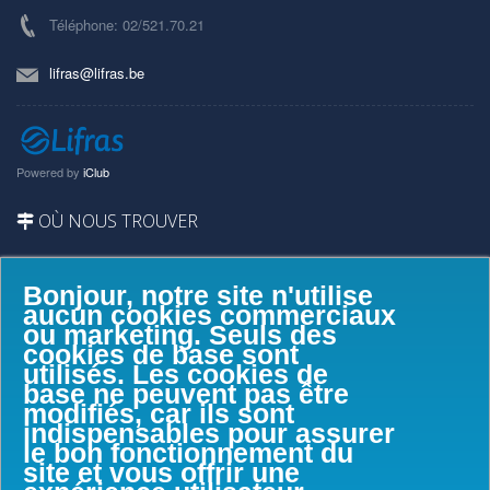
Téléphone: 02/521.70.21
lifras@lifras.be
Powered by
iClub
OÙ NOUS TROUVER
Bonjour, notre site n'utilise
aucun cookies commerciaux
ou marketing. Seuls des
cookies de base sont
utilisés. Les cookies de
base ne peuvent pas être
modifiés, car ils sont
indispensables pour assurer
le bon fonctionnement du
site et vous offrir une