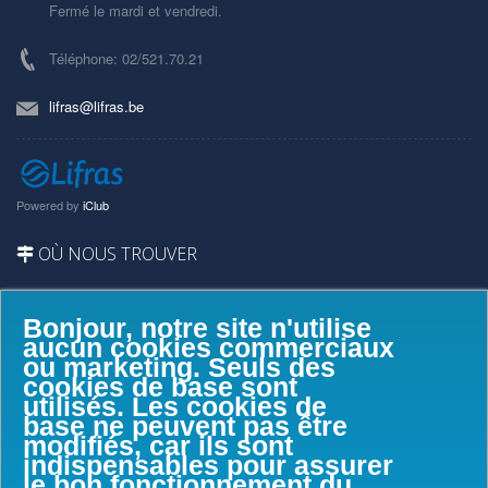
Fermé le mardi et vendredi.
Téléphone: 02/521.70.21
lifras@lifras.be
Powered by
iClub
OÙ NOUS TROUVER
Bonjour, notre site n'utilise
aucun cookies commerciaux
ou marketing. Seuls des
cookies de base sont
utilisés. Les cookies de
base ne peuvent pas être
modifiés, car ils sont
indispensables pour assurer
le bon fonctionnement du