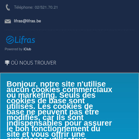
Téléphone: 02/521.70.21
lifras@lifras.be
Powered by
iClub
OÙ NOUS TROUVER
Bonjour, notre site n'utilise
aucun cookies commerciaux
ou marketing. Seuls des
cookies de base sont
utilisés. Les cookies de
base ne peuvent pas être
modifiés, car ils sont
indispensables pour assurer
le bon fonctionnement du
site et vous offrir une