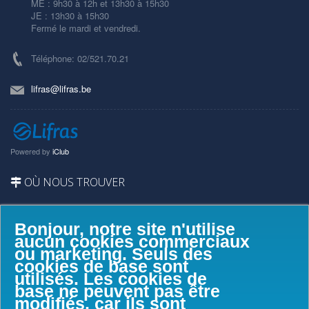
ME : 9h30 à 12h et 13h30 à 15h30
JE : 13h30 à 15h30
Fermé le mardi et vendredi.
Téléphone: 02/521.70.21
lifras@lifras.be
Powered by
iClub
OÙ NOUS TROUVER
Bonjour, notre site n'utilise
aucun cookies commerciaux
ou marketing. Seuls des
cookies de base sont
utilisés. Les cookies de
base ne peuvent pas être
modifiés, car ils sont