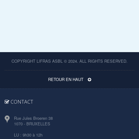
COPYRIGHT LIFRAS ASBL © 2024. ALL RIGHTS RESERVED.
RETOUR EN HAUT
CONTACT
Rue Jules Broeren 38
1070 - BRUXELLES
LU : 9h30 à 12h