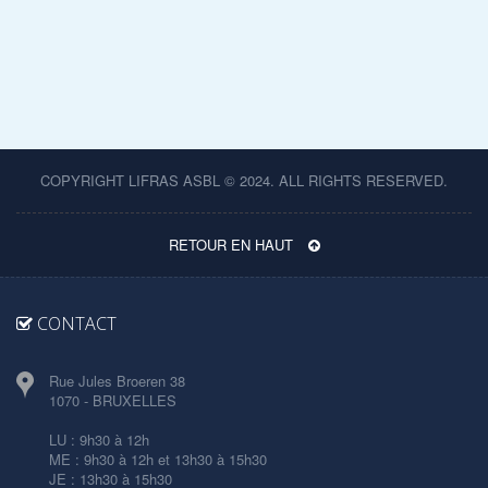
COPYRIGHT LIFRAS ASBL © 2024. ALL RIGHTS RESERVED.
RETOUR EN HAUT
CONTACT
Rue Jules Broeren 38
1070 - BRUXELLES
LU : 9h30 à 12h
ME : 9h30 à 12h et 13h30 à 15h30
JE : 13h30 à 15h30