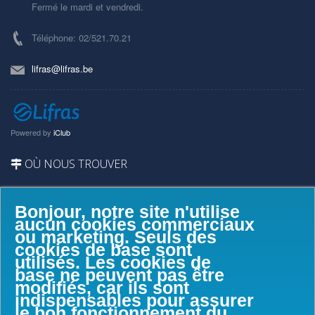
Fermé le mardi et vendredi.
Téléphone: 02/521.70.21
lifras@lifras.be
Powered by
iClub
OÙ NOUS TROUVER
Bonjour, notre site n'utilise
aucun cookies commerciaux
ou marketing. Seuls des
cookies de base sont
utilisés. Les cookies de
base ne peuvent pas être
modifiés, car ils sont
indispensables pour assurer
le bon fonctionnement du