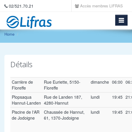
02/521.70.21
Accès membres LIFRAS
Home
Détails
Carrière de
Rue Euriette, 5150-
dimanche
06:00
06:
Floreffe
Floreffe
Plopsaqua
Rue de Landen 187,
lundi
19:45
21:
Hannut-Landen
4280-Hannut
Piscine de l'AR
Chaussée de Hannut,
lundi
19:45
21:
de Jodoigne
61, 1370-Jodoigne