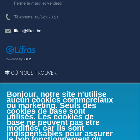
Fermé le mardi et vendredi.
Téléphone: 02/521.70.21
lifras@lifras.be
Powered by
iClub
OÙ NOUS TROUVER
Bonjour, notre site n'utilise
aucun cookies commerciaux
ou marketing. Seuls des
cookies de base sont
utilisés. Les cookies de
base ne peuvent pas être
modifiés, car ils sont
indispensables pour assurer
le bon fonctionnement du