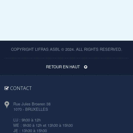
COPYRIGHT LIFRAS ASBL © 2024. ALL RIGHTS RESERVED.
RETOUR EN HAUT
CONTACT
Rue Jules Broeren 38
1070 - BRUXELLES
LU : 9h30 à 12h
ME : 9h30 à 12h et 13h30 à 15h30
JE : 13h30 à 15h30