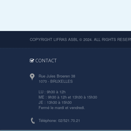
COPYRIGHT LIFRAS ASBL © 2024. ALL RIGHTS RESER
CONTACT
Rue Jules Broeren 38
1070 - BRUXELLES
LU : 9h30 à 12h
ME : 9h30 à 12h et 13h30 à 15h30
JE : 13h30 à 15h30
Fermé le mardi et vendredi.
Téléphone: 02/521.70.21