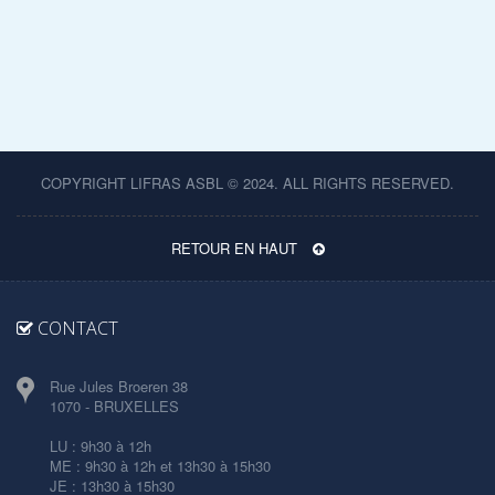
COPYRIGHT LIFRAS ASBL © 2024. ALL RIGHTS RESERVED.
RETOUR EN HAUT
CONTACT
Rue Jules Broeren 38
1070 - BRUXELLES
LU : 9h30 à 12h
ME : 9h30 à 12h et 13h30 à 15h30
JE : 13h30 à 15h30