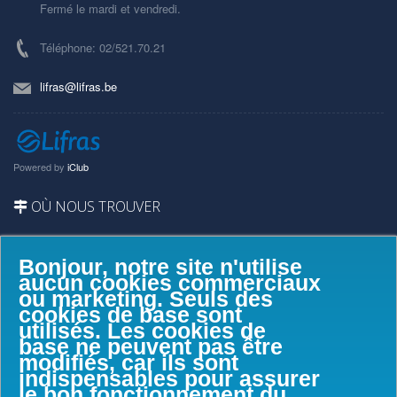
Fermé le mardi et vendredi.
Téléphone: 02/521.70.21
lifras@lifras.be
Powered by
iClub
OÙ NOUS TROUVER
Bonjour, notre site n'utilise
aucun cookies commerciaux
ou marketing. Seuls des
cookies de base sont
utilisés. Les cookies de
base ne peuvent pas être
modifiés, car ils sont
indispensables pour assurer
le bon fonctionnement du