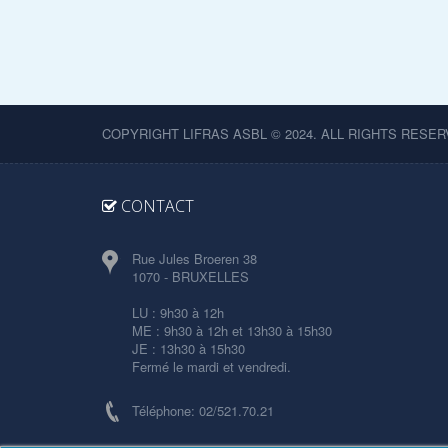
COPYRIGHT LIFRAS ASBL © 2024. ALL RIGHTS RESER
CONTACT
Rue Jules Broeren 38
1070 - BRUXELLES
LU : 9h30 à 12h
ME : 9h30 à 12h et 13h30 à 15h30
JE : 13h30 à 15h30
Fermé le mardi et vendredi.
Téléphone: 02/521.70.21