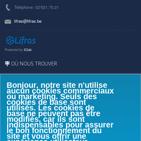
Téléphone: 02/521.70.21
lifras@lifras.be
Powered by
iClub
OÙ NOUS TROUVER
Bonjour, notre site n'utilise
aucun cookies commerciaux
ou marketing. Seuls des
cookies de base sont
utilisés. Les cookies de
base ne peuvent pas être
modifiés, car ils sont
indispensables pour assurer
le bon fonctionnement du
site et vous offrir une