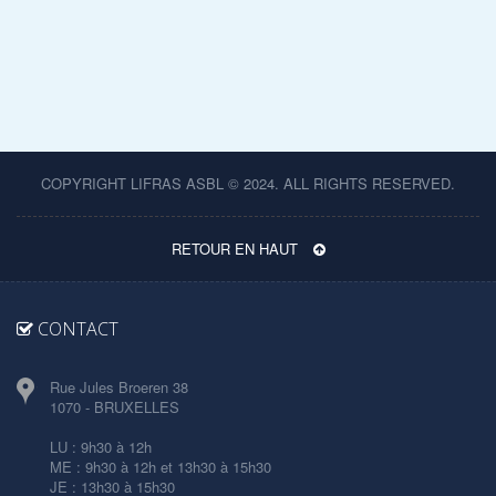
COPYRIGHT LIFRAS ASBL © 2024. ALL RIGHTS RESERVED.
RETOUR EN HAUT
CONTACT
Rue Jules Broeren 38
1070 - BRUXELLES
LU : 9h30 à 12h
ME : 9h30 à 12h et 13h30 à 15h30
JE : 13h30 à 15h30