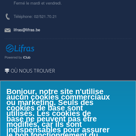
Fermé le mardi et vendredi.
Téléphone: 02/521.70.21
lifras@lifras.be
Powered by
iClub
OÙ NOUS TROUVER
Bonjour, notre site n'utilise
aucun cookies commerciaux
ou marketing. Seuls des
cookies de base sont
utilisés. Les cookies de
base ne peuvent pas être
modifiés, car ils sont
indispensables pour assurer
le bon fonctionnement du