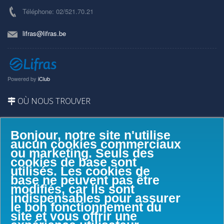
Téléphone: 02/521.70.21
lifras@lifras.be
Powered by
iClub
OÙ NOUS TROUVER
Bonjour, notre site n'utilise
aucun cookies commerciaux
ou marketing. Seuls des
cookies de base sont
utilisés. Les cookies de
base ne peuvent pas être
modifiés, car ils sont
indispensables pour assurer
le bon fonctionnement du
site et vous offrir une