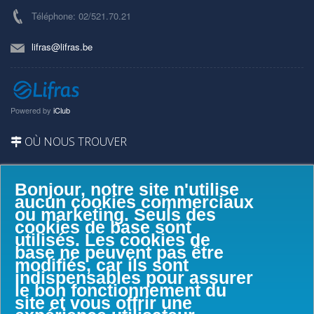
Téléphone: 02/521.70.21
lifras@lifras.be
Powered by
iClub
OÙ NOUS TROUVER
Bonjour, notre site n'utilise
aucun cookies commerciaux
ou marketing. Seuls des
cookies de base sont
utilisés. Les cookies de
base ne peuvent pas être
modifiés, car ils sont
indispensables pour assurer
le bon fonctionnement du
site et vous offrir une